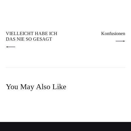
Beitragsnavigation
PREV POST
NEXT POST
VIELLEICHT HABE ICH
Konfusionen
DAS NIE SO GESAGT
You May Also Like
D
i
R
e