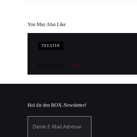
You May Also Like
THEATER
READ MORE
Hol dir den BOX-Newsletter!