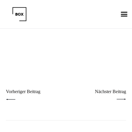
Beitragsnavigation
PREV POST
NEXT POST
Vorheriger Beitrag
Nächster Beitrag