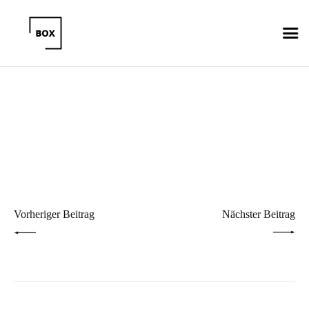
Beitragsnavigation
PREV POST
NEXT POST
Vorheriger Beitrag
Nächster Beitrag