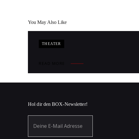
You May Also Like
THEATER
READ MORE
Hol dir den BOX-Newsletter!