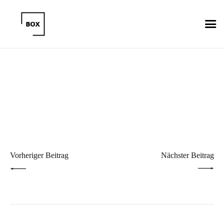
Beitragsnavigation
PREV POST
NEXT POST
Vorheriger Beitrag
Nächster Beitrag